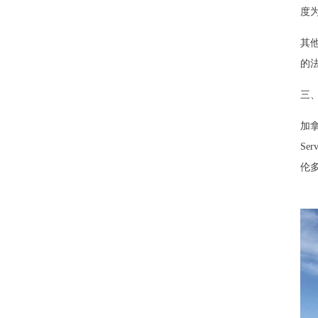
度为
其
的
三
加
Se
伦