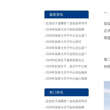
一
最新资讯
赴加生子选哪里？这份温哥华月
加
子中心推荐请收好
2026年加拿大生子如何选落脚
正
点？这份月子中心挑选思路供参
2026年加拿大月子中心怎么选？
明
考
这份排行帮你理清思路
2026年加拿大月子中心排行
TOP10全参考
2026年加拿大月子中心怎么选？
这份TOP8排行值得收藏
2026年加拿大月子会所怎么选？
一份按服务类型划分的实用参考
第
2026年赴加生子服务机构怎么
选？一份务实的行业观察与避坑
2026年赴加生子，选月子中心前
件
指南
先看懂这些新变化
2026年加拿大月子中心综合服务
参考
2026年加拿大月子中心核心维度
梳理与选择指南
热门资讯
赴加生子选哪里？这份温哥华月
子中心推荐请收好
2026年加拿大生子如何选落脚