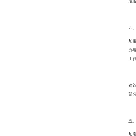
准
四
加
办理
工
建
部
五
加