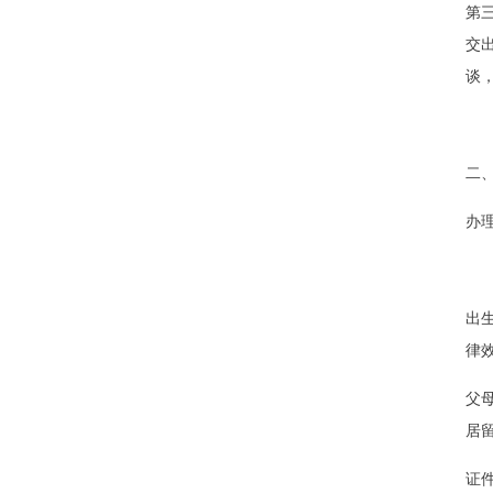
第
交
谈
二
办
出
律
父
居
证