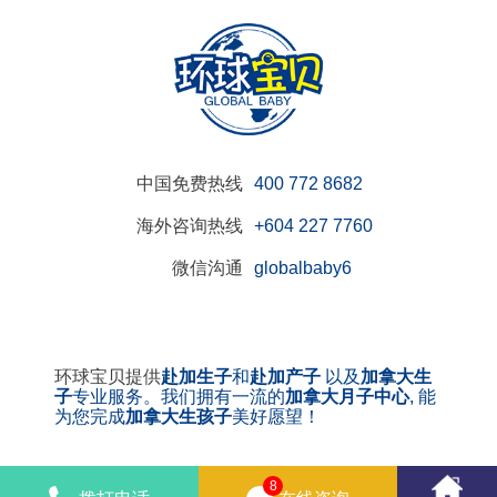
中国免费热线
400 772 8682
海外咨询热线
+604 227 7760
微信沟通
globalbaby6
环球宝贝提供
赴加生子
和
赴加产子
以及
加拿大生
子
专业服务。我们拥有一流的
加拿大月子中心
, 能
为您完成
加拿大生孩子
美好愿望！
8