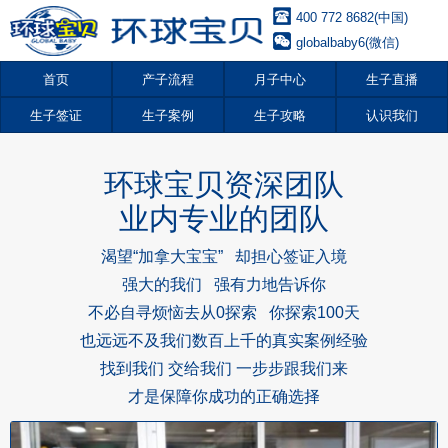
400 772 8682(中国)
globalbaby6(微信)
首页
产子流程
月子中心
生子直播
生子签证
生子案例
生子攻略
认识我们
环球宝贝资深团队
业内专业的团队
渴望“加拿大宝宝” 却担心签证入境
强大的我们 强有力地告诉你
不必自寻烦恼去从0探索 你探索100天
也远远不及我们数百上千的真实案例经验
找到我们 交给我们 一步步跟我们来
才是保障你成功的正确选择